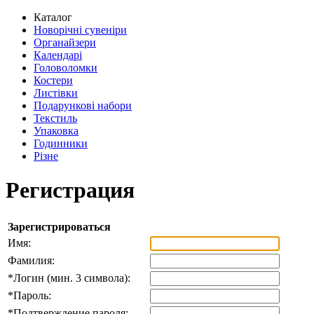
Каталог
Новорічні сувеніри
Органайзери
Календарі
Головоломки
Костери
Листівки
Подарункові набори
Текстиль
Упаковка
Годинники
Різне
Регистрация
Зарегистрироваться
Имя:
Фамилия:
*
Логин (мин. 3 символа):
*
Пароль:
*
Подтверждение пароля: