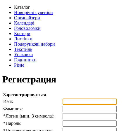
Каталог
Новорічні сувеніри
Органайзери
Календарі
Головоломки
Костери
Листівки
Подарункові набори
Текстиль
Упаковка
Годинники
Різне
Регистрация
Зарегистрироваться
Имя:
Фамилия:
*
Логин (мин. 3 символа):
*
Пароль:
*
Подтверждение пароля: