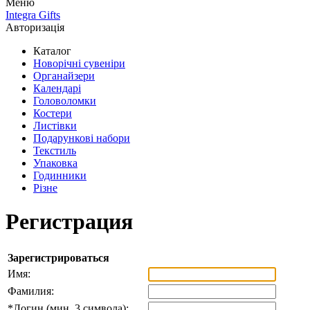
Меню
Integra Gifts
Авторизація
Каталог
Новорічні сувеніри
Органайзери
Календарі
Головоломки
Костери
Листівки
Подарункові набори
Текстиль
Упаковка
Годинники
Різне
Регистрация
Зарегистрироваться
Имя:
Фамилия:
*
Логин (мин. 3 символа):