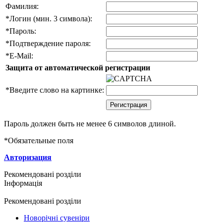
Фамилия:
*
Логин (мин. 3 символа):
*
Пароль:
*
Подтверждение пароля:
*
E-Mail:
Защита от автоматической регистрации
*
Введите слово на картинке:
Пароль должен быть не менее 6 символов длиной.
*
Обязательные поля
Авторизация
Рекомендовані розділи
Інформація
Рекомендовані розділи
Новорічні сувеніри