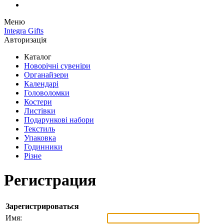
Меню
Integra Gifts
Авторизація
Каталог
Новорічні сувеніри
Органайзери
Календарі
Головоломки
Костери
Листівки
Подарункові набори
Текстиль
Упаковка
Годинники
Різне
Регистрация
Зарегистрироваться
Имя: