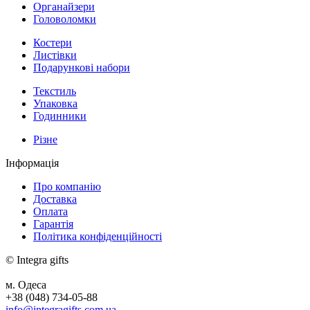
Органайзери
Головоломки
Костери
Листівки
Подарункові набори
Текстиль
Упаковка
Годинники
Різне
Інформація
Про компанію
Доставка
Оплата
Гарантія
Політика конфіденційності
© Integra gifts
м. Одеса
+38 (048) 734-05-88
info@integragifts.com.ua