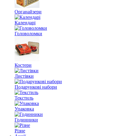
Органайзери
Календарі
Головоломки
Костери
Листівки
Подарункові набори
Текстиль
Упаковка
Годинники
Різне