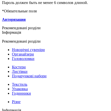
Пароль должен быть не менее 6 символов длиной.
*
Обязательные поля
Авторизация
Рекомендовані розділи
Інформація
Рекомендовані розділи
Новорічні сувеніри
Органайзери
Головоломки
Костери
Листівки
Подарункові набори
Текстиль
Упаковка
Годинники
Різне
Інформація