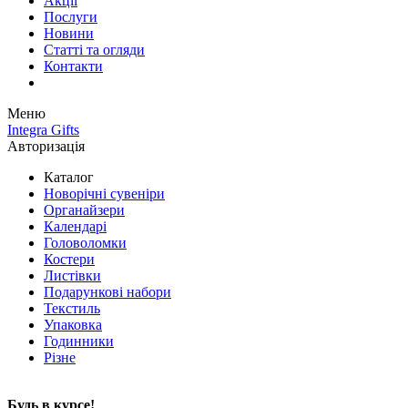
Акції
Послуги
Новини
Статті та огляди
Контакти
Меню
Integra Gifts
Авторизація
Каталог
Новорічні сувеніри
Органайзери
Календарі
Головоломки
Костери
Листівки
Подарункові набори
Текстиль
Упаковка
Годинники
Різне
Будь в курсе!