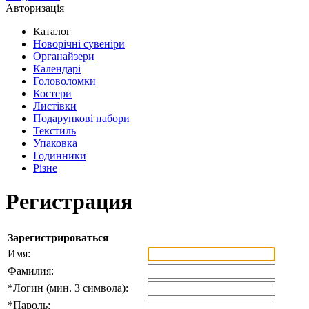
Авторизація
Каталог
Новорічні сувеніри
Органайзери
Календарі
Головоломки
Костери
Листівки
Подарункові набори
Текстиль
Упаковка
Годинники
Різне
Регистрация
Зарегистрироваться
Имя:
Фамилия:
*
Логин (мин. 3 символа):
*
Пароль: