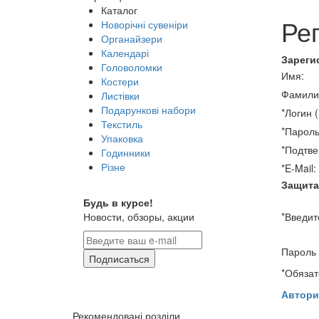
Каталог
Ре
Новорічні сувеніри
Органайзери
Календарі
Зареги
Головоломки
Имя:
Костери
Фамили
Листівки
Подарункові набори
*
Логин (
Текстиль
*
Пароль
Упаковка
*
Подтве
Годинники
Різне
*
E-Mail:
Защита
Будь в курсе!
Новости, обзоры, акции
*
Введит
Пароль 
Подписаться
*
Обязат
Автори
Рекомендовані розділи