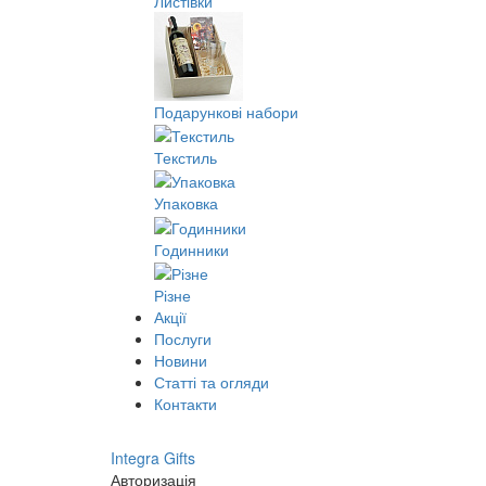
Листівки
Подарункові набори
Текстиль
Упаковка
Годинники
Різне
Акції
Послуги
Новини
Статті та огляди
Контакти
Integra Gifts
Авторизація