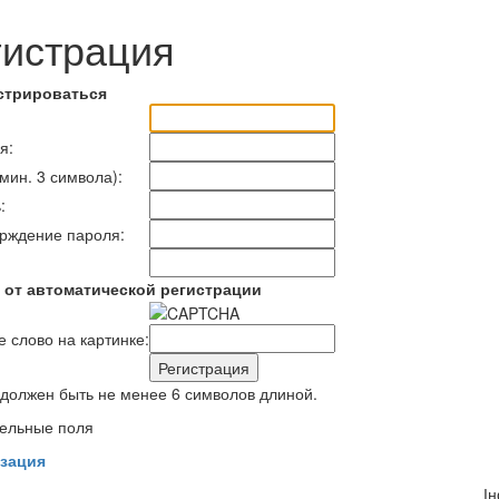
гистрация
стрироваться
я:
мин. 3 символа):
:
рждение пароля:
 от автоматической регистрации
е слово на картинке:
должен быть не менее 6 символов длиной.
ельные поля
зация
І