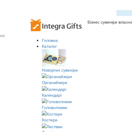
Бізнес сувеніри власн
Головна
Каталог
Новорічні сувеніри
Органайзери
Календарі
Головоломки
Костери