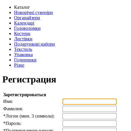
Каталог
Новорічні сувеніри
Органайзери
Календарі
Головоломки
Костери
Листівки
Подарункові набори
Текстиль
Упаковка
Годинники
Різне
Регистрация
Зарегистрироваться
Имя:
Фамилия:
*
Логин (мин. 3 символа):
*
Пароль:
*
Подтверждение пароля: