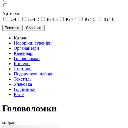
Артикул
IG4-1
IG4-2
IG4-3
IG4-4
IG4-5
IG4-6
Каталог
Новорічні сувеніри
Органайзери
Календарі
Головоломки
Костери
Листівки
Подарункові набори
Текстиль
Упаковка
Годинники
Різне
Головоломки
sortpanel