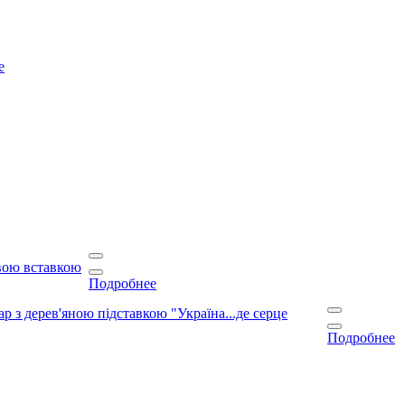
е
вою вставкою
Подробнее
р з дерев'яною підставкою "Україна...де серце
Подробнее