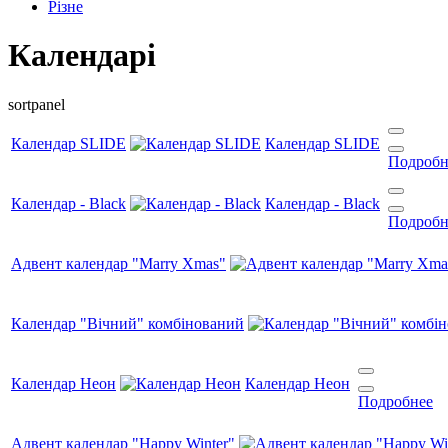
Різне
Календарі
sortpanel
Календар SLIDE
Календар SLIDE
Подробн
Календар - Black
Календар - Black
Подробн
Адвент календар "Marry Xmas"
Календар "Вічний" комбінований
Календар Неон
Календар Неон
Подробнее
Адвент календар "Happy Winter"