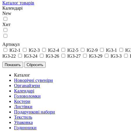
Каталог товарів
Календарі
New
Хит
Артикул
IG2-1
IG2-3
IG2-4
IG2-5
IG2-9
IG3-1
IG
IG3-22
IG3-24
IG3-26
IG3-27
IG3-29
IG3-3
Каталог
Новорічні сувеніри
Органайзери
Календарі
Головоломки
Костери
Листівки
Подарункові набори
Текстиль
Упаковка
Годинники