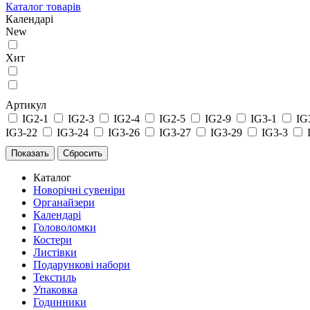
Каталог товарів
Календарі
New
Хит
Артикул
IG2-1
IG2-3
IG2-4
IG2-5
IG2-9
IG3-1
IG
IG3-22
IG3-24
IG3-26
IG3-27
IG3-29
IG3-3
Каталог
Новорічні сувеніри
Органайзери
Календарі
Головоломки
Костери
Листівки
Подарункові набори
Текстиль
Упаковка
Годинники