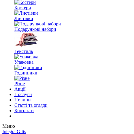
Костери
Листівки
Подарункові набори
Текстиль
Упаковка
Годинники
Різне
Акції
Послуги
Новини
Статті та огляди
Контакти
Меню
Integra Gifts