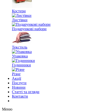
Костери
Листівки
Подарункові набори
Текстиль
Упаковка
Годинники
Різне
Акції
Послуги
Новини
Статті та огляди
Контакти
Меню