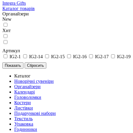
Integra Gifts
Каталог товарів
Органайзери
New
Хит
Артикул
IG2-1
IG2-14
IG2-15
IG2-16
IG2-17
IG2-19
Каталог
Новорічні сувеніри
Органайзери
Календарі
Головоломки
Костери
Листівки
Подарункові набори
Текстиль
Упаковка
Годинники