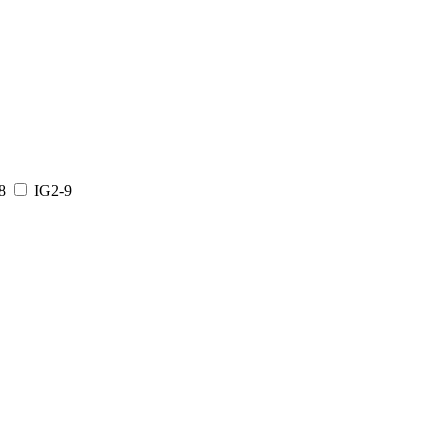
8
IG2-9