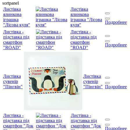
sortpanel
Листівка
Листівка
ялинкова
ялинкова
іграшка
іграшка "Лісова
Подробнее
"Лісова куля"
куля"
Листівка -
Листівка -
підставка під
підставка під
смартфон
смартфон
Подробнее
"ROAD"
"ROAD"
Листівка
Листівка
сувенір
сувенір
"Пінгвін"
"Пінгвін"
Подробнее
Листівка -
Листівка -
підставка під
підставка під
смартфон "Док
смартфон "Док
Подробнее