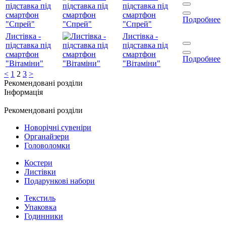
підставка під
підставка під
смартфон
смартфон
Подробнее
"Спрей"
"Спрей"
Листівка -
Листівка -
підставка під
підставка під
смартфон
смартфон
Подробнее
"Вітаміни"
"Вітаміни"
<
1
2
3
>
Рекомендовані розділи
Інформація
Рекомендовані розділи
Новорічні сувеніри
Органайзери
Головоломки
Костери
Листівки
Подарункові набори
Текстиль
Упаковка
Годинники