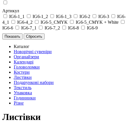
Артикул
IG6-1_1
IG6-1_2
IG6-1_3
IG6-2
IG6-3
IG6-
4_1
IG6-4_2
IG6-5_CMYK
IG6-5_CMYK + White
IG6-6
IG6-7_1
IG6-7_2
IG6-8
IG6-9
Каталог
Новорічні сувеніри
Органайзери
Календарі
Головоломки
Костери
Листівки
Подарункові набори
Текстиль
Упаковка
Годинники
Різне
Листівки