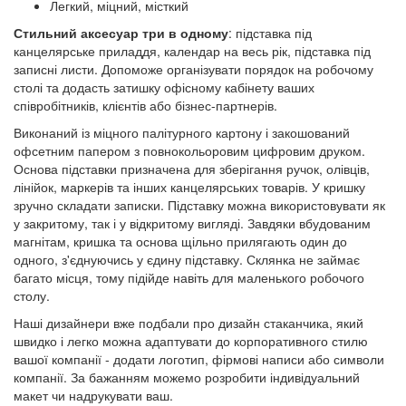
Легкий, міцний, місткий
Стильний аксесуар три в одному
: підставка під
канцелярське приладдя, календар на весь рік, підставка під
записні листи. Допоможе організувати порядок на робочому
столі та додасть затишку офісному кабінету ваших
співробітників, клієнтів або бізнес-партнерів.
Виконаний із міцного палітурного картону і закошований
офсетним папером з повнокольоровим цифровим друком.
Основа підставки призначена для зберігання ручок, олівців,
лінійок, маркерів та інших канцелярських товарів. У кришку
зручно складати записки. Підставку можна використовувати як
у закритому, так і у відкритому вигляді. Завдяки вбудованим
магнітам, кришка та основа щільно прилягають один до
одного, з'єднуючись у єдину підставку. Склянка не займає
багато місця, тому підійде навіть для маленького робочого
столу.
Наші дизайнери вже подбали про дизайн стаканчика, який
швидко і легко можна адаптувати до корпоративного стилю
вашої компанії - додати логотип, фірмові написи або символи
компанії. За бажанням можемо розробити індивідуальний
макет чи надрукувати ваш.