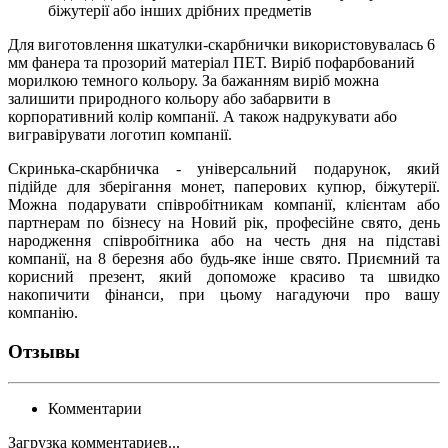
біжутерії або інших дрібних предметів
Для виготовлення шкатулки-скарбнички використовувалась 6
мм фанера та прозорий матеріал ПЕТ. Виріб пофарбований
морилкою темного кольору. За бажанням виріб можна
залишити природного кольору або забарвити в
корпоративний колір компанії. А також надрукувати або
вигравірувати логотип компанії.
Скринька-скарбничка - універсальний подарунок, який
підійде для зберігання монет, паперових купюр, біжутерії.
Можна подарувати співробітникам компанії, клієнтам або
партнерам по бізнесу на Новий рік, професійне свято, день
народження співробітника або на честь дня на підставі
компанії, на 8 березня або будь-яке інше свято. Приємний та
корисний презент, який допоможе красиво та швидко
накопичити фінанси, при цьому нагадуючи про вашу
компанію.
Отзывы
Комментарии
Загрузка комментариев...