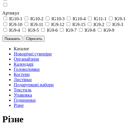
Артикул
IG10-1
IG10-2
IG10-3
IG10-4
IG11-1
IG9-1
IG9-10
IG9-11
IG9-12
IG9-15
IG9-2
IG9-3
IG9-4
IG9-5
IG9-6
IG9-7
IG9-8
IG9-9
Каталог
Новорічні сувеніри
Органайзери
Календарі
Головоломки
Костери
Листівки
Подарункові набори
Текстиль
Упаковка
Годинники
Різне
Різне