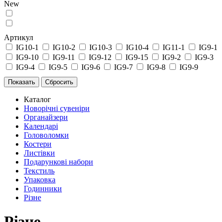
New
Артикул
IG10-1
IG10-2
IG10-3
IG10-4
IG11-1
IG9-1
IG9-10
IG9-11
IG9-12
IG9-15
IG9-2
IG9-3
IG9-4
IG9-5
IG9-6
IG9-7
IG9-8
IG9-9
Каталог
Новорічні сувеніри
Органайзери
Календарі
Головоломки
Костери
Листівки
Подарункові набори
Текстиль
Упаковка
Годинники
Різне
Різне