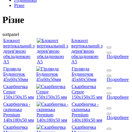
Годинники
Різне
Різне
sortpanel
Блокнот
Блокнот
вертикальний з
вертикальний з
дерев'яною
дерев'яною
обкладинкою
обкладинкою
Подробнее
А5
А5
Гірлянда
Гірлянда
Будиночок
Будиночок
45х60х50мм
45х60х50мм
Подробнее
Скарбничка
Скарбничка
Серце
Серце
150х150х35 мм
150х150х35 мм
Подробнее
Скарбничка -
Скарбничка -
скринька
скринька
Premium
Premium
Подробнее
140х180х50 мм
140х180х50 мм
Скарбничка
Скарбничка