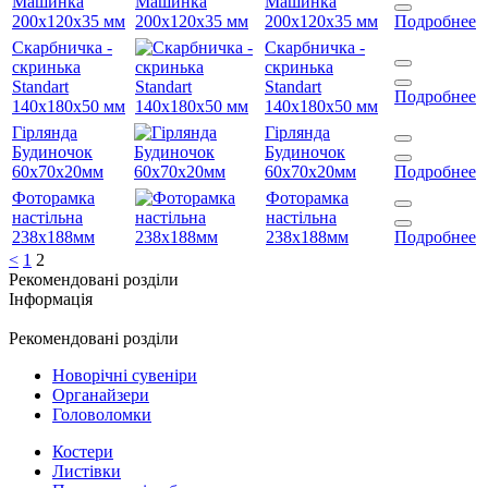
Машинка
Машинка
200х120х35 мм
200х120х35 мм
Подробнее
Скарбничка -
Скарбничка -
скринька
скринька
Standart
Standart
Подробнее
140х180х50 мм
140х180х50 мм
Гірлянда
Гірлянда
Будиночок
Будиночок
60х70х20мм
60х70х20мм
Подробнее
Фоторамка
Фоторамка
настільна
настільна
238х188мм
238х188мм
Подробнее
<
1
2
Рекомендовані розділи
Інформація
Рекомендовані розділи
Новорічні сувеніри
Органайзери
Головоломки
Костери
Листівки