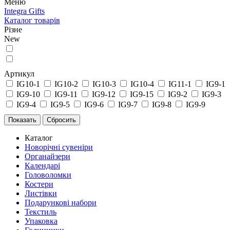
Меню
Integra Gifts
Каталог товарів
Різне
New
Артикул
IG10-1
IG10-2
IG10-3
IG10-4
IG11-1
IG9-1
IG9-10
IG9-11
IG9-12
IG9-15
IG9-2
IG9-3
IG9-4
IG9-5
IG9-6
IG9-7
IG9-8
IG9-9
Каталог
Новорічні сувеніри
Органайзери
Календарі
Головоломки
Костери
Листівки
Подарункові набори
Текстиль
Упаковка