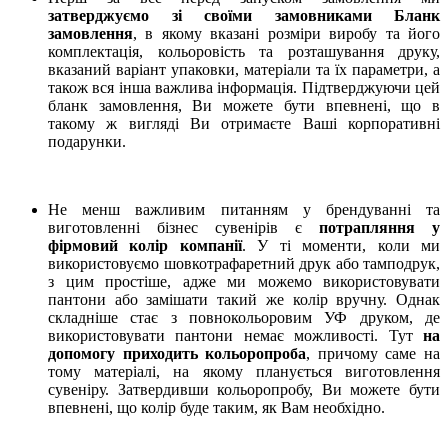
затверджуємо зі своїми замовниками Бланк
замовлення
, в якому вказані розміри виробу та його
комплектація, кольоровість та розташування друку,
вказаний варіант упаковки, матеріали та їх параметри, а
також вся інша важлива інформація. Підтверджуючи цей
бланк замовлення, Ви можете бути впевнені, що в
такому ж вигляді Ви отримаєте Ваші корпоративні
подарунки.
Не менш важливим питанням у брендуванні та
виготовленні бізнес сувенірів є
потрапляння у
фірмовий колір компанії
. У ті моменти, коли ми
використовуємо шовкотрафаретний друк або тамподрук,
з цим простіше, адже ми можемо використовувати
пантони або замішати такий же колір вручну. Однак
складніше стає з повнокольоровим УФ друком, де
використовувати пантони немає можливості. Тут
на
допомогу приходить кольоропроба
, причому саме на
тому матеріалі, на якому планується виготовлення
сувеніру. Затвердивши кольоропробу, Ви можете бути
впевнені, що колір буде таким, як Вам необхідно.