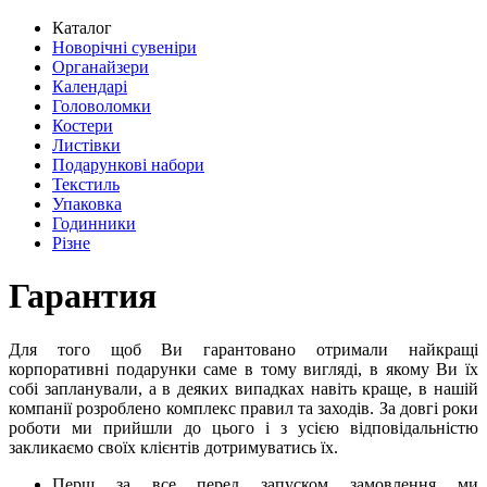
Каталог
Новорічні сувеніри
Органайзери
Календарі
Головоломки
Костери
Листівки
Подарункові набори
Текстиль
Упаковка
Годинники
Різне
Гарантия
Для того щоб Ви гарантовано отримали найкращі
корпоративні подарунки саме в тому вигляді, в якому Ви їх
собі запланували, а в деяких випадках навіть краще, в нашій
компанії розроблено комплекс правил та заходів. За довгі роки
роботи ми прийшли до цього і з усією відповідальністю
закликаємо своїх клієнтів дотримуватись їх.
Перш за все перед запуском замовлення ми