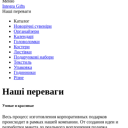
Меню
Integra Gifts
Наші переваги
Каталог
Новорічні сувеніри
Органайзери
Календарі
Головоломки
Костери
Листівки
Подарункові набори
Текстиль
Упаковка
Годинники
Різне
Наші переваги
Умные и красивые
Весь процесс изготовления корпоративных подарков
происходит в рамках нашей компании. От создания идеи и
разработки макета до реального воплощения подарка.