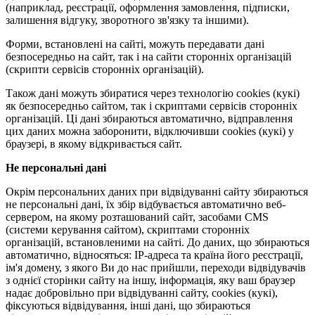
(наприклад, реєстрації, оформлення замовлення, підписки,
залишення відгуку, зворотного зв'язку та іншими).
Форми, встановлені на сайті, можуть передавати дані
безпосередньо на сайт, так і на сайти сторонніх організацій
(скрипти сервісів сторонніх організацій).
Також дані можуть збиратися через технологію cookies (кукі)
як безпосередньо сайтом, так і скриптами сервісів сторонніх
організацій. Ці дані збираються автоматично, відправлення
цих даних можна заборонити, відключивши cookies (кукі) у
браузері, в якому відкривається сайт.
Не персональні дані
Окрім персональних даних при відвідуванні сайту збираються
не персональні дані, їх збір відбувається автоматично веб-
сервером, на якому розташований сайт, засобами CMS
(системи керування сайтом), скриптами сторонніх
організацій, встановленими на сайті. До даних, що збираються
автоматично, відносяться: IP-адреса та країна його реєстрації,
ім'я домену, з якого Ви до нас прийшли, переходи відвідувачів
з однієї сторінки сайту на іншу, інформація, яку ваш браузер
надає добровільно при відвідуванні сайту, cookies (кукі),
фіксуються відвідування, інші дані, що збираються