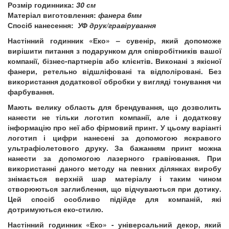
Розмір годинника:
30 см
Матеріал виготовлення:
фанера 6мм
Спосіб нанесення:
УФ друк/гравірування
Настінний годинник
«Еко»
–
сувенір, який допоможе
вирішити питання з подарунком
для співробітників вашої
компанії, бізнес-партнерів або клієнтів. Виконані з якісної
фанери, ретельно відшліфовані та відполіровані. Без
використання додаткової обробки у вигляді тонування чи
фарбування.
Мають велику область для брендування, що дозволить
нанести не тільки логотип компанії, але і додаткову
інформацію про неї або фірмовий принт. У цьому варіанті
логотип і цифри нанесені за допомогою яскравого
ультрафіолетового друку
. За бажанням принт можна
нанести за допомогою
лазерного гравіювання
. При
використанні даного методу на певних ділянках виробу
знімається верхній шар матеріалу і таким чином
створюються заглиблення, що відчуваються при дотику.
Цей спосіб особливо підійде для компаній, які
дотримуються еко-стилю.
Настінний годинник «Еко»
-
універсальний декор
, який