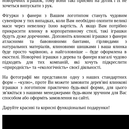
новорічних іграшок, тому вони такі приємні на дотик і їх не
хочеться випускати з рук.
Фігурки з фанери з Вашим логотипом стануть чудовим
сувеніром у тих випадках, коли Вам необхідно охопити великі
маси через невелику їхню вартість. А якщо Вам потрібно
прикрасити ялинку в корпоративному стилі, такі іграшки
будуть дуже доречними. Доповніть ялинкові іграшки з фанери
атласними та бавовняними бантами, гірляндами з
натуральних матеріалів, ялиновими шишками і ваша ялинка
буде просто чарівною, а найголовніше – буде оформлена в
екостилі. Новорічні іграшки з дерева та фанери взагалі чудово
підходять для тих компаній, які хочуть підкреслити
«природність» та «екологічність» своєї діяльності.
На фотографії ми представили одну з наших стандартних
форм – «кулю», проте Ви можете замовити дерев'яні ялинкові
іграшки з логотипом практично будь-якої форми, для цього
зв'яжіться з нашими менеджерами будь-яким зручним для Вас
способом або оформіть замовлення на сайті.
Даруйте красиві та корисні функціональні подарунки!