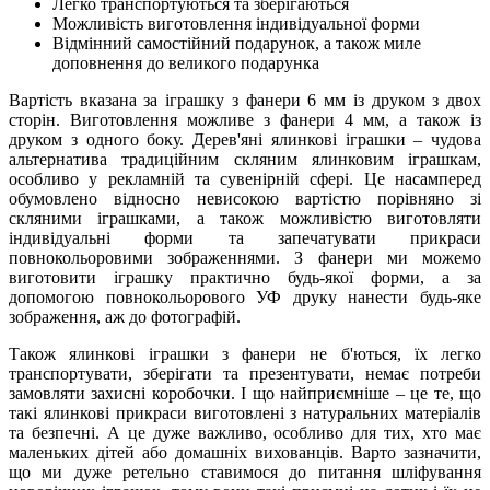
Легко транспортуються та зберігаються
Можливість виготовлення індивідуальної форми
Відмінний самостійний подарунок, а також миле
доповнення до великого подарунка
Вартість вказана за іграшку з фанери 6 мм із друком з двох
сторін. Виготовлення можливе з фанери 4 мм, а також із
друком з одного боку. Дерев'яні ялинкові іграшки – чудова
альтернатива традиційним скляним ялинковим іграшкам,
особливо у рекламній та сувенірній сфері. Це насамперед
обумовлено відносно невисокою вартістю порівняно зі
скляними іграшками, а також можливістю виготовляти
індивідуальні форми та запечатувати прикраси
повнокольоровими зображеннями. З фанери ми можемо
виготовити іграшку практично будь-якої форми, а за
допомогою повнокольорового УФ друку нанести будь-яке
зображення, аж до фотографій.
Також ялинкові іграшки з фанери не б'ються, їх легко
транспортувати, зберігати та презентувати, немає потреби
замовляти захисні коробочки. І що найприємніше – це те, що
такі ялинкові прикраси виготовлені з натуральних матеріалів
та безпечні. А це дуже важливо, особливо для тих, хто має
маленьких дітей або домашніх вихованців. Варто зазначити,
що ми дуже ретельно ставимося до питання шліфування