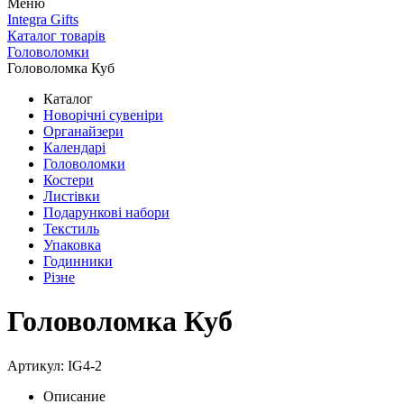
Меню
Integra Gifts
Каталог товарів
Головоломки
Головоломка Куб
Каталог
Новорічні сувеніри
Органайзери
Календарі
Головоломки
Костери
Листівки
Подарункові набори
Текстиль
Упаковка
Годинники
Різне
Головоломка Куб
Артикул: IG4-2
Описание