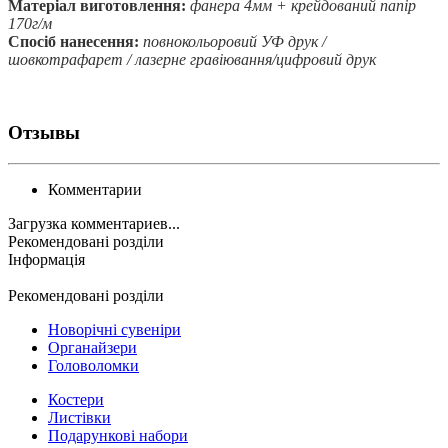
Матеріал виготовлення:
фанера 4мм + крейдований папір
170г/м
Спосіб нанесення:
повнокольоровий УФ друк /
шовкотрафарет / лазерне гравіювання/цифровий друк
Отзывы
Комментарии
Загрузка комментариев...
Рекомендовані розділи
Інформація
Рекомендовані розділи
Новорічні сувеніри
Органайзери
Головоломки
Костери
Листівки
Подарункові набори