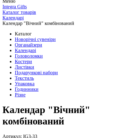
Меню
Integra Gifts
Каталог товарів
Календарі
Календар "Вічний" комбінований
Каталог
Новорічні сувеніри
Органайзери
Календарі
Головоломки
Костери
Листівки
Подарункові набори
Текстиль
Упаковка
Годинники
Різне
Календар "Вічний"
комбінований
Артикул: IG3-33