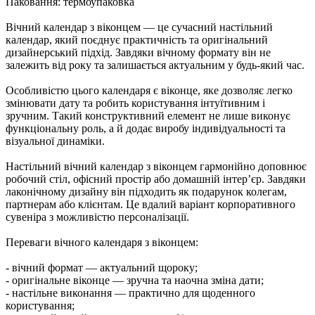
Паковання: термоупаковка
Вічний календар з віконцем — це сучасний настільний
календар, який поєднує практичність та оригінальний
дизайнерський підхід. Завдяки вічному формату він не
залежить від року та залишається актуальним у будь-який час.
Особливістю цього календаря є віконце, яке дозволяє легко
змінювати дату та робить користування інтуїтивним і
зручним. Такий конструктивний елемент не лише виконує
функціональну роль, а й додає виробу індивідуальності та
візуальної динаміки.
Настільний вічний календар з віконцем гармонійно доповнює
робочий стіл, офісний простір або домашній інтер’єр. Завдяки
лаконічному дизайну він підходить як подарунок колегам,
партнерам або клієнтам. Це вдалий варіант корпоративного
сувеніра з можливістю персоналізації.
Переваги вічного календаря з віконцем:
- вічний формат — актуальний щороку;
- оригінальне віконце — зручна та наочна зміна дати;
- настільне виконання — практично для щоденного
користування;