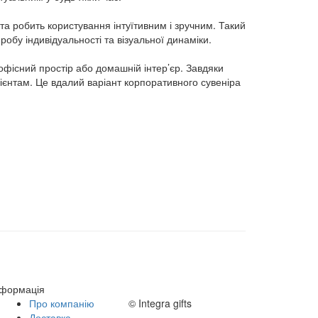
та робить користування інтуїтивним і зручним. Такий
обу індивідуальності та візуальної динаміки.
офісний простір або домашній інтер’єр. Завдяки
ієнтам. Це вдалий варіант корпоративного сувеніра
нформація
Про компанію
© Integra gifts
Доставка