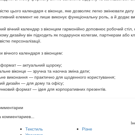
істю цього календаря є віконце, яке дозволяє легко змінювати дату 
ктивний елемент не лише виконує функціональну роль, а й додає вир
ний вічний календар з віконцем гармонійно доповнює робочий стіл, 
ному дизайну він підходить як подарунок колегам, партнерам або кл
вістю персоналізації.
и вічного календаря з віконцем:
й формат — актуальний щороку;
нальне віконце — зручна та наочна зміна дати;
льне виконання — практично для щоденного користування;
ний дизайн — для дому та офісу;
унковий формат — ідея для корпоративних презентів.
омментарии
а комментариев...
І
Текстиль
Різне
Упаковка