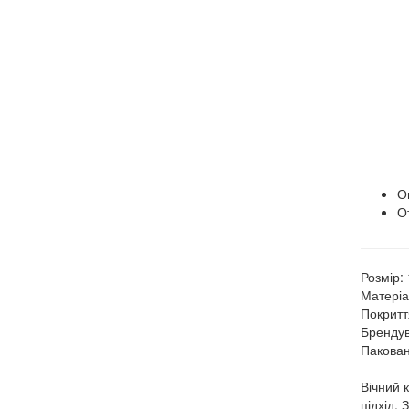
О
О
Розмір:
Матеріа
Покритт
Брендув
Пакован
Вічний 
підхід.