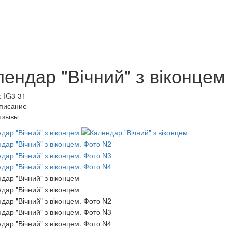
ендар "Вічний" з віконцем
: IG3-31
писание
тзывы