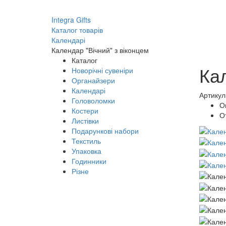
Integra Gifts
Каталог товарів
Календарі
Календар "Вічний" з віконцем
Каталог
Кал
Новорічні сувеніри
Органайзери
Календарі
Артикул
Головоломки
О
Костери
О
Листівки
Подарункові набори
Текстиль
Упаковка
Годинники
Різне