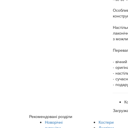
Особлив
констру
Настіль
лаконіч
з можли
Переваг
- вічни
- оригі
- насті
- сучас
- подар
К
Загрузк
Рекомендовані розділи
Новорічні
Костери
сувеніри
Листівки