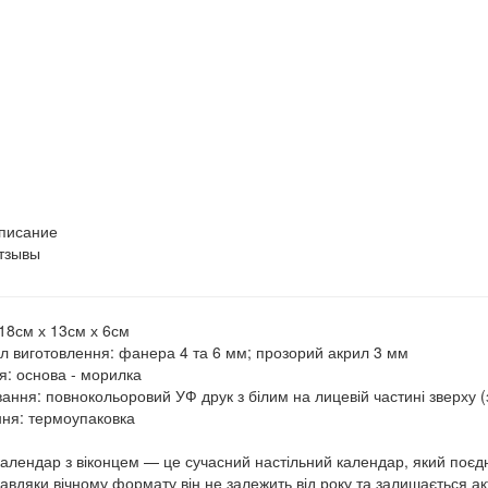
писание
тзывы
 18см х 13см х 6см
л виготовлення: фанера 4 та 6 мм; прозорий акрил 3 мм
я: основа - морилка
ання: повнокольоровий УФ друк з білим на лицевій частині зверху (
ня: термоупаковка
календар з віконцем — це сучасний настільний календар, який поєд
 Завдяки вічному формату він не залежить від року та залишається а