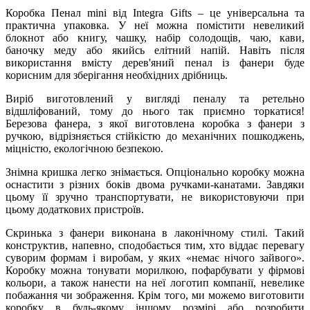
Коробка Пенал mini від Integra Gifts – це універсальна та
практична упаковка. У неї можна помістити невеликий
блокнот або книгу, чашку, набір солодощів, чаю, кави,
баночку меду або якийсь елітний напій. Навіть після
використання вмісту дерев'яний пенал із фанери буде
корисним для зберігання необхідних дрібниць.
Виріб виготовлений у вигляді пеналу та ретельно
відшліфований, тому до нього так приємно торкатися!
Березова фанера, з якої виготовлена ​​коробка з фанери з
ручкою, відрізняється стійкістю до механічних пошкоджень,
міцністю, екологічною безпекою.
Знімна кришка легко знімається. Опціонально коробку можна
оснастити з різних боків двома ручками-канатами. Завдяки
цьому її зручно транспортувати, не використовуючи при
цьому додаткових пристроїв.
Скринька з фанери виконана в лаконічному стилі. Такий
конструктив, напевно, сподобається тим, хто віддає перевагу
суворим формам і виробам, у яких «немає нічого зайвого».
Коробку можна тонувати морилкою, пофарбувати у фірмові
кольори, а також нанести на неї логотип компанії, невелике
побажання чи зображення. Крім того, ми можемо виготовити
коробку в будь-якому іншому розмірі або розробити