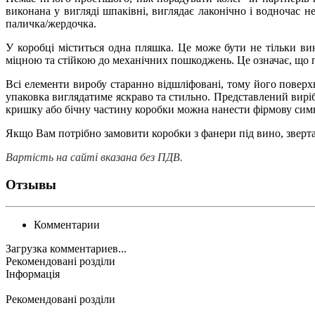
виконана у вигляді шпаківні, виглядає лаконічно і водночас н
паличка/жердочка.
У коробці міститься одна пляшка. Це може бути не тільки вино
міцною та стійкою до механічних пошкоджень. Це означає, що пі
Всі елементи виробу старанно відшліфовані, тому його поверхн
упаковка виглядатиме яскраво та стильно. Представлений виріб
кришку або бічну частину коробки можна нанести фірмову симв
Якщо Вам потрібно замовити коробки з фанери під вино, зверт
Вартість на сайті вказана без ПДВ.
Отзывы
Комментарии
Загрузка комментариев...
Рекомендовані розділи
Інформація
Рекомендовані розділи