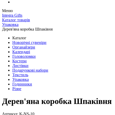
Меню
Integra Gifts
Каталог товарів
Упаковка
Дерев'яна коробка Шпаківня
Каталог
Новорічні сувеніри
Органайзери
Календарі
Головоломки
Костери
Листівки
Подарункові набори
Текстиль
Упаковка
Годинники
Різне
Дерев'яна коробка Шпаківня
Артикул: K-NS-10