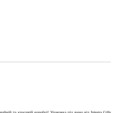
йній та красивій коробці! Упаковка під вино від Integra Gifts