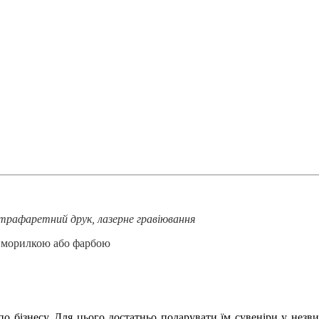
трафаретний друк, лазерне гравіювання
тя морилкою або фарбою
о бізнесу. Для цього достатньо подарувати їм сувеніри у незвича