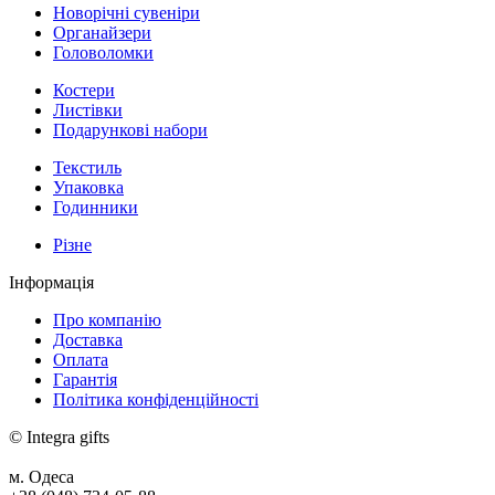
Новорічні сувеніри
Органайзери
Головоломки
Костери
Листівки
Подарункові набори
Текстиль
Упаковка
Годинники
Різне
Інформація
Про компанію
Доставка
Оплата
Гарантія
Політика конфіденційності
© Integra gifts
м. Одеса