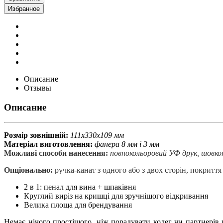
Избранное
Описание
Отзывы
Описание
Розмір зовнішній:
111х330х109 мм
Матеріал виготовлення:
фанера 8 мм і 3 мм
Можливі способи нанесення:
повнокольоровий УФ друк, шовко
Опціонально:
ручка-канат з одного або з двох сторін, покрит
2 в 1: пенал для вина + шпаківня
Круглий виріз на кришці для зручнішого відкривання
Велика площа для брендування
Немає нічого простішого, ніж порадувати колег чи партнерів п