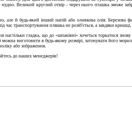
е нудно. Великий круглий отвір - через нього пташка зможе заб
, але й будь-який інший напій або оливкова олія. Березова фане
д час транспортування пляшка не розіб'ється, а завдяки кришці, 
я настільки гладка, що до «шпаківні» хочеться торкатися знову
 можна виготовити в будь-якому розмірі, затонувати його морил
оліку або зображення.
айтесь до наших менеджерів!