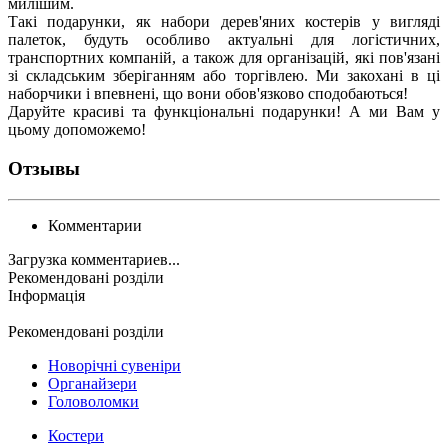
милішим.
Такі подарунки, як набори дерев'яних костерів у вигляді
палеток, будуть особливо актуальні для логістичних,
транспортних компаній, а також для організацій, які пов'язані
зі складським зберіганням або торгівлею. Ми закохані в ці
наборчики і впевнені, що вони обов'язково сподобаються!
Даруйте красиві та функціональні подарунки! А ми Вам у
цьому допоможемо!
Отзывы
Комментарии
Загрузка комментариев...
Рекомендовані розділи
Інформація
Рекомендовані розділи
Новорічні сувеніри
Органайзери
Головоломки
Костери