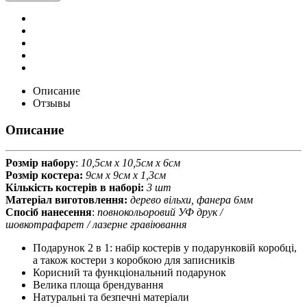
Описание
Отзывы
Описание
Розмір набору
:
10,5см х 10,5см х 6см
Розмір костера:
9см х 9см х 1,3см
Кількість костерів в наборі:
3 шт
Матеріал виготовлення:
дерево вільхи, фанера 6мм
Спосіб нанесення
:
повнокольоровий УФ друк /
шовкотрафарет / лазерне гравіювання
Подарунок 2 в 1: набір костерів у подарунковій коробці,
а також костери з коробкою для записників
Корисний та функціональний подарунок
Велика площа брендування
Натуральні та безпечні матеріали