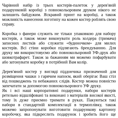
Чарівний набір із трьох костерів-палеток у дерев'яній
подарунковій коробці з повнокольоровим друком нікого не
залишить байдужим. Яскравий принт на коробці, а також
можливість нанесення логотипу на кожен костер роблять свою
справу.
Коробка з фанери служить не тільки упаковкою для набору
костерів, а також може виконувати роль холдера (тримача)
записних листків або служити «будиночком» для милих
костерів. Всі стіни коробки підлягають брендуванню. Для
друку ми використовуємо або повнокольоровий УФ-друк або
шовкотрафарет. Також за бажанням ми можемо пофарбувати
або затонувати коробку в потрібний Вам колір.
Дерев'яний костер у вигляді піддончика призначений для
розміщення чашки з гарячим напоєм, який оберігає Ваш стіл
від пошкоджень та небажаних слідів. Костер можна повністю
запечатати за допомогою повнокольорового УФ друку.
Як і всі наші корпоративні подарунки, набори костерів
ретельно відшліфовані та виконані з матеріалів високої якості,
тому їх дуже приємно тримати в руках. Пакуються такі
набори в стандартній комплектації в термоплівку, також
можемо запропонувати виготовити подарункову картонну
коробочку, яка підкреслить подарунок і зробить його ще