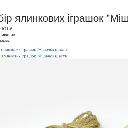
бір ялинкових іграшок "Мі
: IG1-8
писание
тзывы