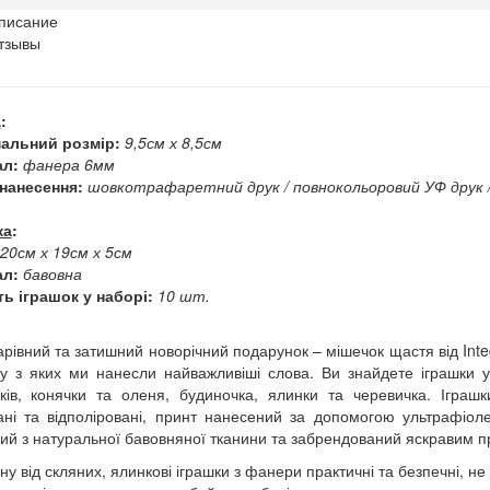
писание
тзывы
а
:
альний розмір:
9,5см х 8,5см
ал:
фанера 6мм
нанесення:
шовкотрафаретний друк / повнокольоровий УФ друк /
ка
:
20см х 19см х 5см
ал:
бавовна
ть іграшок у наборі:
10 шт.
арівний та затишний новорічний подарунок – мішечок щастя від Inte
у з яких ми нанесли найважливіші слова. Ви знайдете іграшки у в
ків, конячки та оленя, будиночка, ялинки та черевичка. Іграшк
ні та відполіровані, принт нанесений за допомогою ультрафіоле
ий з натуральної бавовняної тканини та забрендований яскравим 
ну від скляних, ялинкові іграшки з фанери практичні та безпечні, не 