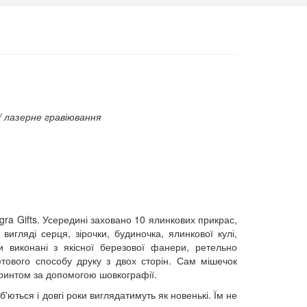
 лазерне гравіювання
gra Gifts. Усередині заховано 10 ялинкових прикрас,
игляді серця, зірочки, будиночка, ялинкової кулі,
и виконані з якісної березової фанери, ретельно
тового способу друку з двох сторін. Сам мішечок
принтом за допомогою шовкографії.
б'ються і довгі роки виглядатимуть як новенькі. Їм не