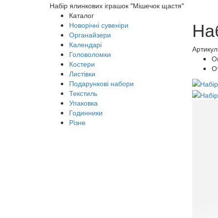
Набір ялинкових іграшок "Мішечок щастя"
Каталог
На
Новорічні сувеніри
Органайзери
Календарі
Артикул
Головоломки
О
Костери
О
Листівки
Подарункові набори
Текстиль
Упаковка
Годинники
Різне