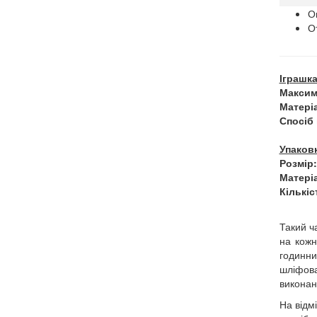
О
О
Іграшк
Максим
Матері
Спосіб 
Упаков
Розмір:
Матері
Кількіс
Такий ч
на кожн
годинни
шліфова
виконан
На відмі