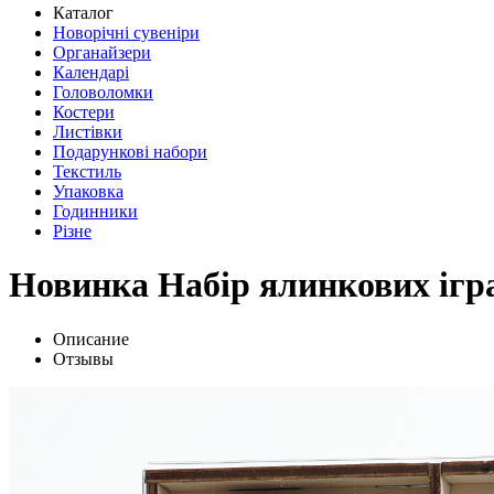
Каталог
Новорічні сувеніри
Органайзери
Календарі
Головоломки
Костери
Листівки
Подарункові набори
Текстиль
Упаковка
Годинники
Різне
Новинка Набір ялинкових ігра
Описание
Отзывы