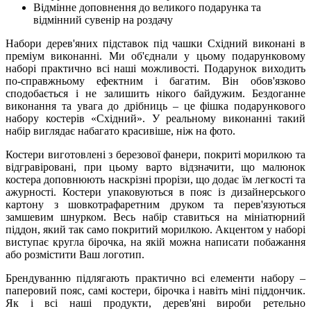
Відмінне доповнення до великого подарунка та
відмінний сувенір на роздачу
Набори дерев'яних підставок під чашки Східний виконані в
преміум виконанні. Ми об'єднали у цьому подарунковому
наборі практично всі наші можливості. Подарунок виходить
по-справжньому ефектним і багатим. Він обов'язково
сподобається і не залишить нікого байдужим. Бездоганне
виконання та увага до дрібниць – це фішка подарункового
набору костерів «Східний». У реальному виконанні такий
набір виглядає набагато красивіше, ніж на фото.
Костери виготовлені з березової фанери, покриті морилкою та
відгравіровані, при цьому варто відзначити, що малюнок
костера доповнюють наскрізні прорізи, що додає їм легкості та
ажурності. Костери упаковуються в пояс із дизайнерського
картону з шовкотрафаретним друком та перев'язуються
замшевим шнурком. Весь набір ставиться на мініатюрний
піддон, який так само покритий морилкою. Акцентом у наборі
виступає кругла бірочка, на якій можна написати побажання
або розмістити Ваш логотип.
Брендуванню підлягають практично всі елементи набору –
паперовий пояс, самі костери, бірочка і навіть міні піддончик.
Як і всі наші продукти, дерев'яні вироби ретельно