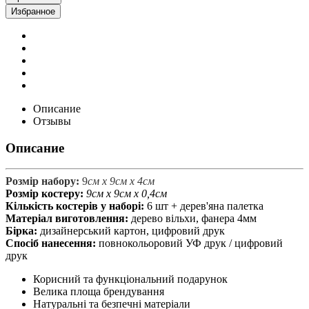
Избранное
Описание
Отзывы
Описание
Розмір набору:
9
см х
9
см х 4см
Розмір костеру:
9см х 9см х 0,4см
Кількість костерів у наборі:
6 шт + дерев'яна палетка
Матеріал виготовлення:
дерево вільхи, фанера 4мм
Бірка:
дизайнерський картон, цифровий друк
Спосіб нанесення:
повнокольоровий УФ друк / цифровий
друк
Корисний та функціональний подарунок
Велика площа брендування
Натуральні та безпечні матеріали