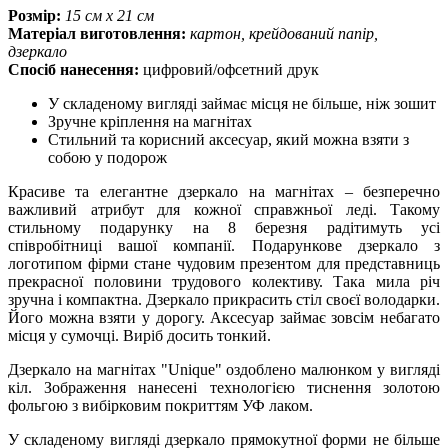
Розмір:
15 см x 21 см
Матеріал виготовлення:
картон, крейдований папір,
дзеркало
Спосіб нанесення:
цифровий/офсетний друк
У складеному вигляді займає місця не більше, ніж зошит
Зручне кріплення на магнітах
Стильний та корисний аксесуар, який можна взяти з
собою у подорож
Красиве та елегантне дзеркало на магнітах – безперечно
важливий атрибут для кожної справжньої леді. Такому
стильному подарунку на 8 березня радітимуть усі
співробітниці вашої компанії. Подарункове дзеркало з
логотипом фірми стане чудовим презентом для представниць
прекрасної половини трудового колективу. Така мила річ
зручна і компактна. Дзеркало прикрасить стіл своєї володарки.
Його можна взяти у дорогу. Аксесуар займає зовсім небагато
місця у сумочці. Виріб досить тонкий.
Дзеркало на магнітах "Unique" оздоблено малюнком у вигляді
кіл. Зображення нанесені технологією тиснення золотою
фольгою з вибірковим покриттям УФ лаком.
У складеному вигляді дзеркало прямокутної форми не більше