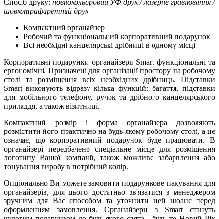
Спосіб друку:
повнокольоровий УФ друк / лазерне гравіювання /
шовкотрафаретний друк
Компактний органайзер
Робочий та функціональний корпоративний подарунок
Всі необхідні канцелярські дрібниці в одному місці
Корпоративні подарунки органайзери Smart функціональні та
ергономічні. Призначені для організації простору на робочому
столі та розміщення всіх необхідних дрібниць. Підставки
Smart виконують відразу кілька функцій: багаття, підставки
для мобільного телефону, ручок та дрібного канцелярського
приладдя, а також візитниці.
Компактний розмір і форма органайзера дозволяють
розмістити його практично на будь-якому робочому столі, а це
означає, що корпоративний подарунок буде працювати. В
органайзері передбачено спеціальне місце для розміщення
логотипу Вашої компанії, також можливе забарвлення або
тонування виробу в потрібний колір.
Опціонально Ви можете замовити подарункове пакування для
органайзерів, для цього достатньо зв'язатися з менеджером
зручним для Вас способом та уточнити цей нюанс перед
оформленням замовлення. Органайзери з Smart стануть
чудовим подарунком до будь-якого свята - будь то Новий Рік