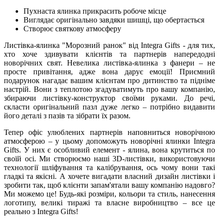
Пухнаста ялинка прикрасить робоче місце
Виглядає оригінально завдяки шишці, що обертається
Створює святкову атмосферу
Листівка-ялинка "Морозний ранок" від Integra Gifts - для тих,
хто хоче здивувати клієнтів та партнерів напередодні
новорічних свят. Невелика листівка-ялинка з фанери – не
просте привітання, адже вона дарує емоції! Приємний
подарунок нагадає вашим клієнтам про дитинство та підніме
настрій. Вони з теплотою згадуватимуть про вашу компанію,
збираючи листівку-конструктор своїми руками. До речі,
скласти оригінальний пазл дуже легко – потрібно видавити
його деталі з пазів та зібрати їх разом.
Тепер офіс улюблених партнерів наповниться новорічною
атмосферою – у цьому допоможуть новорічні ялинки Integra
Gifts. У них є особливий елемент - ялина, вона крутиться по
своїй осі. Ми створюємо наші 3D-листівки, використовуючи
технології шліфування та калібрування, ось чому вони такі
гладкі та якісні. А хочете вигадати власний дизайн листівки і
зробити так, щоб клієнти запам'ятали вашу компанію надовго?
Ми можемо це! Будь-які розміри, кольори та стиль, нанесення
логотипу, великі тиражі та власне виробництво – все це
реально з Integra Gifts!