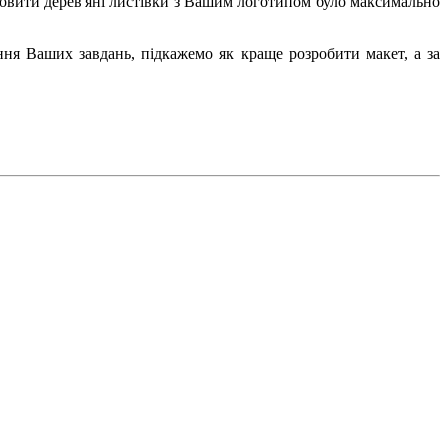
мовити дерев'яні листівки з Вашим логотипом було максимально
ння Ваших завдань, підкажемо як краще розробити макет, а за