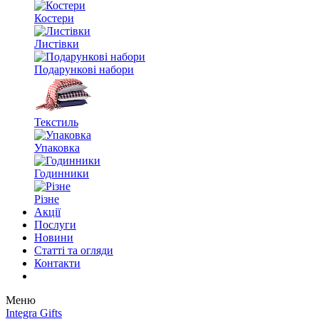
Костери
Листівки
Подарункові набори
Текстиль
Упаковка
Годинники
Різне
Акції
Послуги
Новини
Статті та огляди
Контакти
Меню
Integra Gifts