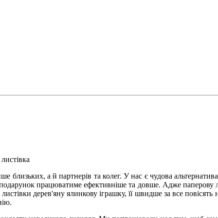
 листівка
ше близьких, а й партнерів та колег. У нас є чудова альтернатив
й подарунок працюватиме ефективніше та довше. Адже паперову л
истівки дерев'яну ялинкову іграшку, її швидше за все повісять 
нію.