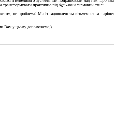
о докласти невеликого зусилля. Ми попрацювали над тим, щоб за
на трансформувати практично під будь-який фірмовий стиль.
кетом, не проблема! Ми із задоволенням візьмемося за виріше
 ми Вам у цьому допоможемо;)