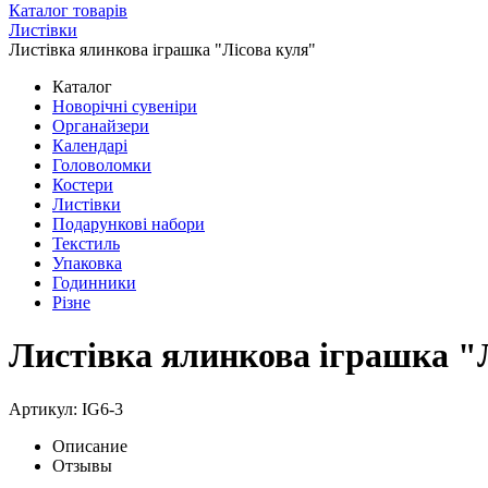
Каталог товарів
Листівки
Листівка ялинкова іграшка "Лісова куля"
Каталог
Новорічні сувеніри
Органайзери
Календарі
Головоломки
Костери
Листівки
Подарункові набори
Текстиль
Упаковка
Годинники
Різне
Листівка ялинкова іграшка "
Артикул: IG6-3
Описание
Отзывы