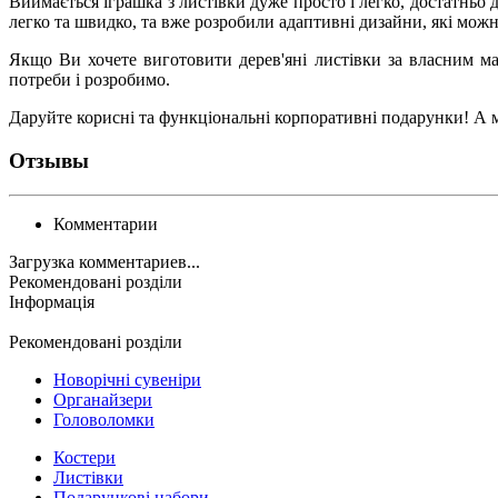
Виймається іграшка з листівки дуже просто і легко, достатнь
легко та швидко, та вже розробили адаптивні дизайни, які мож
Якщо Ви хочете виготовити дерев'яні листівки за власним ма
потреби і розробимо.
Даруйте корисні та функціональні корпоративні подарунки! А
Отзывы
Комментарии
Загрузка комментариев...
Рекомендовані розділи
Інформація
Рекомендовані розділи
Новорічні сувеніри
Органайзери
Головоломки
Костери
Листівки
Подарункові набори