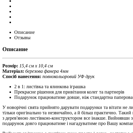
Описание
Отзывы
Описание
Розмір:
15,4 см х 10,4 см
Матеріал:
березова фанера 4мм
Спосіб нанесення:
повнокольоровий УФ друк
2 в 1: листівка та ялинкова іграшка
Прекрасне рішення для привітання колег та партнерів
Подарунок працюватиме довше, ніж стандартна паперова
У новорічні свята прийнято дарувати подарунки та вітати не ли
тільки оригінально та незвичайно, а й більш практично. Таки
з дерев'яною листівкою-конструктором все інакше. Вийнявши з л
подарунок довго працюватиме і нагадуватиме про Вашу компа