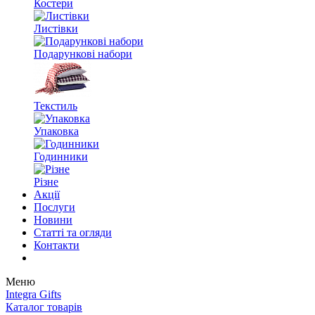
Костери
Листівки
Подарункові набори
Текстиль
Упаковка
Годинники
Різне
Акції
Послуги
Новини
Статті та огляди
Контакти
Меню
Integra Gifts
Каталог товарів