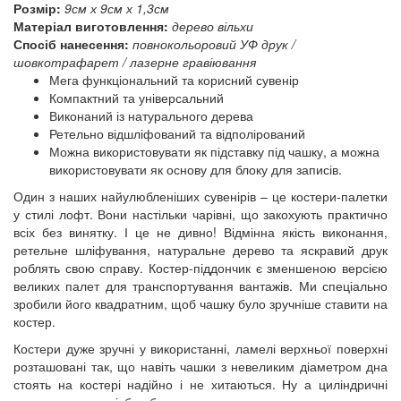
Розмір:
9
см х 9см х 1,3см
Матеріал виготовлення:
дерево вільхи
Спосіб нанесення:
повнокольоровий УФ друк /
шовкотрафарет / лазерне гравіювання
Мега функціональний та корисний сувенір
Компактний та універсальний
Виконаний із натурального дерева
Ретельно відшліфований та відполірований
Можна використовувати як підставку під чашку, а можна
використовувати як основу для блоку для записів.
Один з наших найулюбленіших сувенірів – це костери-палетки
у стилі лофт. Вони настільки чарівні, що закохують практично
всіх без винятку. І це не дивно! Відмінна якість виконання,
ретельне шліфування, натуральне дерево та яскравий друк
роблять свою справу. Костер-піддончик є зменшеною версією
великих палет для транспортування вантажів. Ми спеціально
зробили його квадратним, щоб чашку було зручніше ставити на
костер.
Костери дуже зручні у використанні, ламелі верхньої поверхні
розташовані так, що навіть чашки з невеликим діаметром дна
стоять на костері надійно і не хитаються. Ну а циліндричні