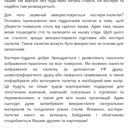
чашки так взагалі без будь-яких питань стають на костери та
надійно там розміщуються.
Для чого зазвичай використовуються костери-палетки?
Основне призначення міні піддончиків полягає в тому, щоб
уберегти поверхню столу від гарячої чашки. Адже така чашка
може пошкодити стіл та залишити на ньому сліди. Щоб цього
не сталося, краще використовувати підставки або костери
палетки. Також палетки можуть бути використані як основи для
записників.
Костери-піддони добре брендуються і дозволяють наносити
зображення практично на всю поверхню. Ми можемо нанести
зображення на палетку за допомогою УФ друку,
шовкотрафаретного друку або лазерного гравіювання, а також
пофарбувати або затонувати палетку в необхідний вам колір.
Це будуть не тільки чудові корпоративні подарунки для
логістичних компаній, компаній, пов'язаних з торгівлею та
перевезеннями, а також для всіх інших організацій. Адже
сьогодні дуже затребуване використання натуральних
матеріалів та поєднання різних стилів. Впевнені, костери-
палєтки нікого не залишать байдужим і обов'язково
сподобаються Вашим друзям та партнерам!