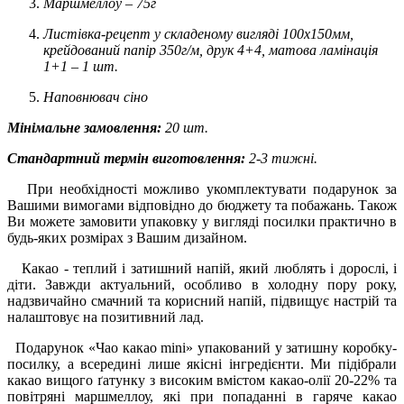
Маршмеллоу – 75г
Листівка-рецепт у складеному вигляді 100х150мм,
крейдований папір 350г/м, друк 4+4, матова ламінація
1+1 – 1 шт.
Наповнювач сіно
Мінімальне замовлення:
20 шт.
Стандартний термін виготовлення:
2-3 тижні.
При необхідності можливо укомплектувати подарунок за
Вашими вимогами відповідно до бюджету та побажань. Також
Ви можете замовити упаковку у вигляді посилки практично в
будь-яких розмірах з Вашим дизайном.
Какао - теплий і затишний напій, який люблять і дорослі, і
діти. Завжди актуальний, особливо в холодну пору року,
надзвичайно смачний та корисний напій, підвищує настрій та
налаштовує на позитивний лад.
Подарунок «Чао какао mini» упакований у затишну коробку-
посилку, а всередині лише якісні інгредієнти. Ми підібрали
какао вищого ґатунку з високим вмістом какао-олії 20-22% та
повітряні маршмеллоу, які при попаданні в гаряче какао