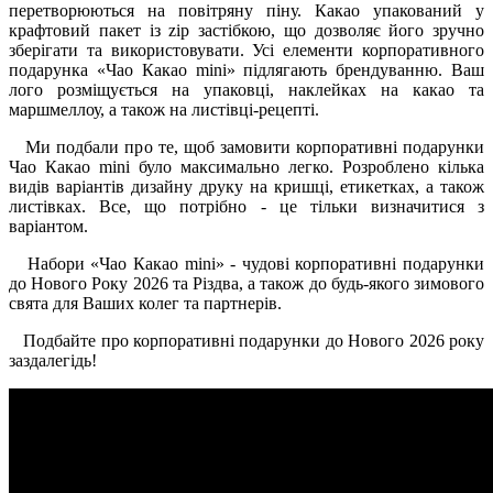
перетворюються на повітряну піну. Какао упакований у
крафтовий пакет із zip застібкою, що дозволяє його зручно
зберігати та використовувати. Усі елементи корпоративного
подарунка «Чао Какао mini» підлягають брендуванню. Ваш
лого розміщується на упаковці, наклейках на какао та
маршмеллоу, а також на листівці-рецепті.
Ми подбали про те, щоб замовити корпоративні подарунки
Чао Какао mini було максимально легко. Розроблено кілька
видів варіантів дизайну друку на кришці, етикетках, а також
листівках. Все, що потрібно - це тільки визначитися з
варіантом.
Набори «Чао Какао mini» - чудові корпоративні подарунки
до Нового Року 2026 та Різдва, а також до будь-якого зимового
свята для Ваших колег та партнерів.
Подбайте про корпоративні подарунки до Нового 2026 року
заздалегідь!