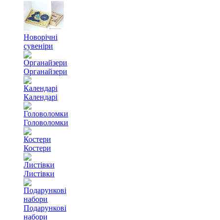
Новорічні
сувеніри
Органайзери
Календарі
Головоломки
Костери
Листівки
Подарункові
набори