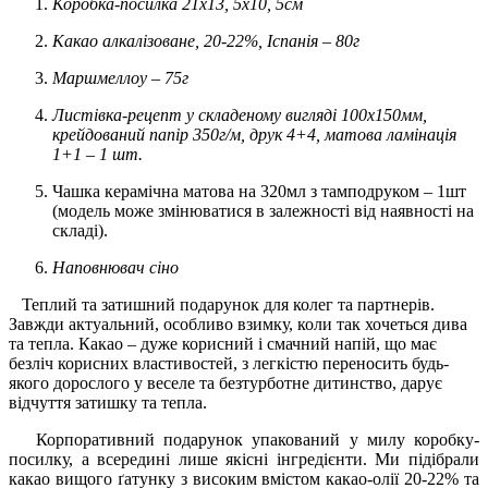
Коробка-посилка 21х13, 5х10, 5см
Какао алкалізоване, 20-22%, Іспанія – 80г
Маршмеллоу – 75г
Листівка-рецепт у складеному вигляді 100х150мм,
крейдований папір 350г/м, друк 4+4, матова ламінація
1+1 – 1 шт.
Чашка керамічна матова на 320мл з тамподруком – 1шт
(модель може змінюватися в залежності від наявності на
складі).
Наповнювач сіно
Теплий та затишний подарунок для колег та партнерів.
Завжди актуальний, особливо взимку, коли так хочеться дива
та тепла. Какао – дуже корисний і смачний напій, що має
безліч корисних властивостей, з легкістю переносить будь-
якого дорослого у веселе та безтурботне дитинство, дарує
відчуття затишку та тепла.
Корпоративний подарунок упакований у милу коробку-
посилку, а всередині лише якісні інгредієнти. Ми підібрали
какао вищого ґатунку з високим вмістом какао-олії 20-22% та