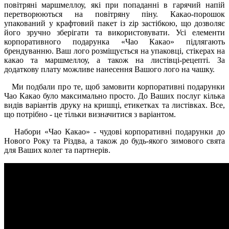
повітряні маршмеллоу, які при попаданні в гарячий напій
перетворюються на повітряну піну. Какао-порошок
упакований у крафтовий пакет із zip застібкою, що дозволяє
його зручно зберігати та використовувати. Усі елементи
корпоративного подарунка «Чао Какао» підлягають
брендуванню. Ваш лого розміщується на упаковці, стікерах на
какао та маршмеллоу, а також на листівці-рецепті. За
додаткову плату можливе нанесення Вашого лого на чашку.
Ми подбали про те, щоб замовити корпоративні подарунки
Чао Какао було максимально просто. До Ваших послуг кілька
видів варіантів друку на кришці, етикетках та листівках. Все,
що потрібно - це тільки визначитися з варіантом.
Набори «Чао Какао» - чудові корпоративні подарунки до
Нового Року та Різдва, а також до будь-якого зимового свята
для Ваших колег та партнерів.