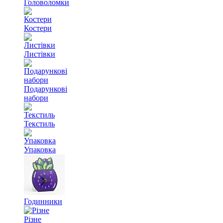
Головоломки
Костери
Листівки
Подарункові
набори
Текстиль
Упаковка
Годинники
Різне