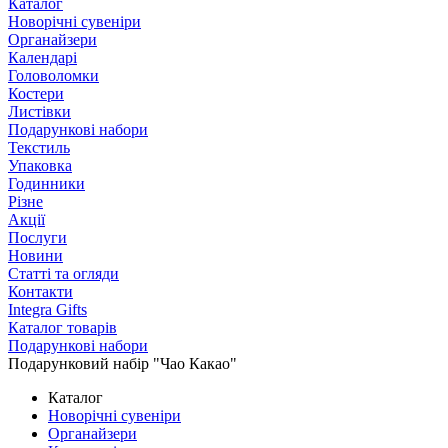
Каталог
Новорічні сувеніри
Органайзери
Календарі
Головоломки
Костери
Листівки
Подарункові набори
Текстиль
Упаковка
Годинники
Різне
Акції
Послуги
Новини
Статті та огляди
Контакти
Integra Gifts
Каталог товарів
Подарункові набори
Подарунковий набір "Чао Какао"
Каталог
Новорічні сувеніри
Органайзери