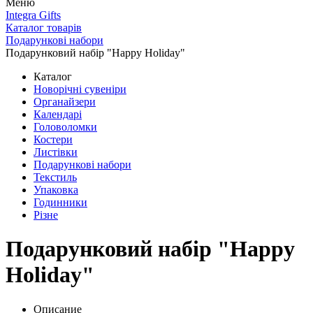
Меню
Integra Gifts
Каталог товарів
Подарункові набори
Подарунковий набір "Happy Holiday"
Каталог
Новорічні сувеніри
Органайзери
Календарі
Головоломки
Костери
Листівки
Подарункові набори
Текстиль
Упаковка
Годинники
Різне
Подарунковий набір "Happy
Holiday"
Описание