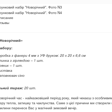
писание
тзывы
«Новорічний»
набору:
оробка з фанери 4 мм з УФ друком: 20 х 20 х 6,6 см
линка з гірляндою – 1 шт.
ряник – 1 шт.
истівка
аповнювач сіно
льний тираж:
20 шт.
ворічний час - найказковіший період року, який чекаєш з особливим
ру тепла, затишку та чаклунства. Саме з цієї причини ми створили
хвилини перенесе Вас у магічний зимовий вечір.