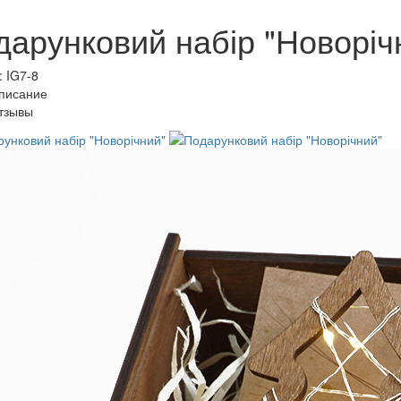
дарунковий набір "Новоріч
: IG7-8
писание
тзывы