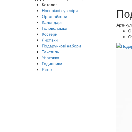
Каталог
По
Новорічні сувеніри
Органайзери
Календарі
Артикул
Головоломки
О
Костери
О
Листівки
Подарункові набори
Текстиль
Упаковка
Годинники
Різне