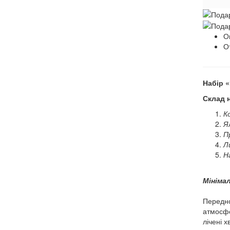
О
О
Набір 
Склад 
К
Я
П
Л
Н
Мініма
Передно
атмосфе
лічені 