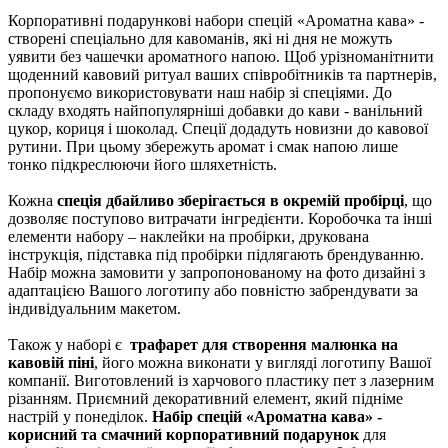
Корпоративні подарункові набори спецій «Ароматна кава» -
створені спеціально для кавоманів, які ні дня не можуть
уявити без чашечки ароматного напою. Щоб урізноманітнити
щоденний кавовий ритуал ваших співробітників та партнерів,
пропонуємо використовувати наш набір зі спеціями. До
складу входять найпопулярніші добавки до кави - ванільний
цукор, кориця і шоколад. Спеції додадуть новизни до кавової
рутини. При цьому збережуть аромат і смак напою лише
тонко підкреслюючи його шляхетність.
Кожна
спеція дбайливо зберігається в окремій пробірці
, що
дозволяє поступово витрачати інгредієнти. Коробочка та інші
елементи набору – наклейки на пробірки, друкована
інструкція, підставка під пробірки підлягають брендуванню.
Набір можна замовити у запропонованому на фото дизайні з
адаптацією Вашого логотипу або повністю забрендувати за
індивідуальним макетом.
Також у наборі є
трафарет для створення малюнка на
кавовій піні
, його можна виконати у вигляді логотипу Вашої
компанії. Виготовлений із харчового пластику пет з лазерним
різанням. Приємний декоративний елемент, який підніме
настрій у понеділок.
Набір спецій «Ароматна кава» -
корисний та смачний корпоративний подарунок
для