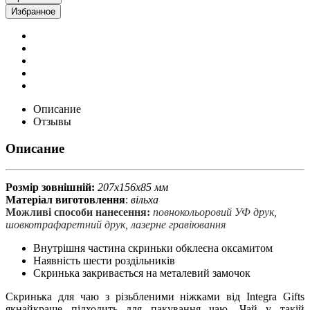
Избранное
Описание
Отзывы
Описание
Розмір зовнішній:
207х156х85 мм
Матеріал виготовлення
:
вільха
Можливі способи нанесення:
повнокольоровий УФ друк,
шовкотрафаретний друк, лазерне гравіювання
Внутрішня частина скриньки обклеєна оксамитом
Наявність шести роздільників
Скринька закривається на металевий замочок
Скринька для чаю з різьбленими ніжками від Integra Gifts
якнайкраще підходить для пакування чаю. Чай у такій