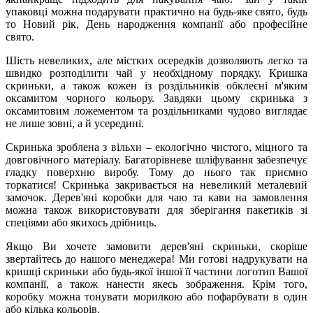
упаковці можна подарувати практично на будь-яке свято, будь
то Новий рік, День народження компанії або професійне
свято.
Шість невеликих, але містких осередків дозволяють легко та
швидко розподілити чай у необхідному порядку. Кришка
скриньки, а також кожен із роздільників обклеєні м'яким
оксамитом чорного кольору. Завдяки цьому скринька з
оксамитовим ложементом та роздільниками чудово виглядає
не лише зовні, а й усередині.
Скринька зроблена з вільхи – екологічно чистого, міцного та
довговічного матеріалу. Багаторівневе шліфування забезпечує
гладку поверхню виробу. Тому до нього так приємно
торкатися! Скринька закривається на невеликий металевий
замочок. Дерев'яні коробки для чаю та кави на замовлення
можна також використовувати для зберігання пакетиків зі
спеціями або якихось дрібниць.
Якщо Ви хочете замовити дерев'яні скриньки, скоріше
звертайтесь до нашого менеджера! Ми готові надрукувати на
кришці скриньки або будь-якої іншої її частини логотип Вашої
компанії, а також нанести якесь зображення. Крім того,
коробку можна тонувати морилкою або пофарбувати в один
або кілька кольорів.