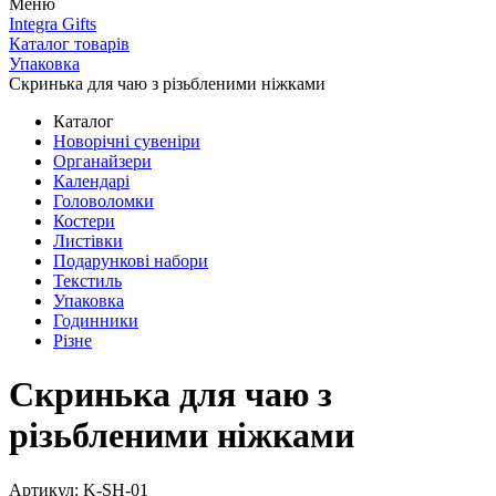
Меню
Integra Gifts
Каталог товарів
Упаковка
Скринька для чаю з різьбленими ніжками
Каталог
Новорічні сувеніри
Органайзери
Календарі
Головоломки
Костери
Листівки
Подарункові набори
Текстиль
Упаковка
Годинники
Різне
Скринька для чаю з
різьбленими ніжками
Артикул: K-SH-01