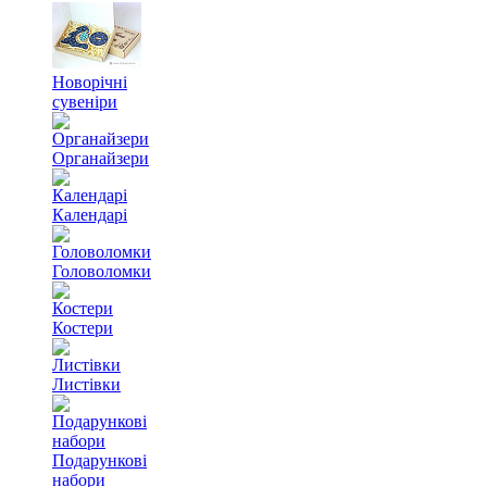
Новорічні
сувеніри
Органайзери
Календарі
Головоломки
Костери
Листівки
Подарункові
набори