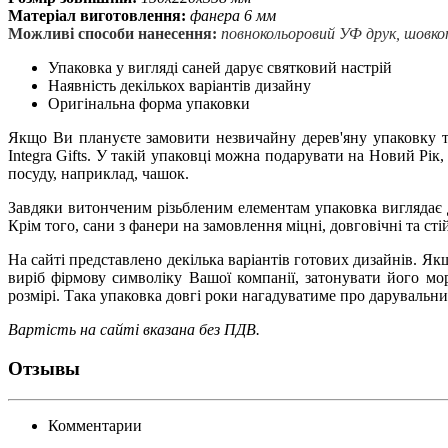
Матеріал виготовлення:
фанера 6 мм
Можливі способи нанесення:
повнокольоровий УФ друк, шовко
Упаковка у вигляді саней дарує святковий настрій
Наявність декількох варіантів дизайну
Оригінальна форма упаковки
Якщо Ви плануєте замовити незвичайну дерев'яну упаковку т
Integra Gifts. У такій упаковці можна подарувати на Новий Рік
посуду, наприклад, чашок.
Завдяки витонченим різьбленим елементам упаковка виглядає 
Крім того, сани з фанери на замовлення міцні, довговічні та ст
На сайті представлено декілька варіантів готових дизайнів. Я
виріб фірмову символіку Вашої компанії, затонувати його м
розмірі. Така упаковка довгі роки нагадуватиме про дарувальни
Вартість на сайті вказана без ПДВ.
Отзывы
Комментарии