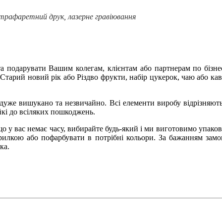
трафаретний друк, лазерне гравіювання
а подарувати Вашим колегам, клієнтам або партнерам по бізнес
, Старий новий рік або Різдво фрукти, набір цукерок, чаю або ка
дуже вишукано та незвичайно. Всі елементи виробу відрізняютьс
ійкі до всіляких пошкоджень.
кщо у вас немає часу, вибирайте будь-який і ми виготовимо упак
орилкою або пофарбувати в потрібні кольори. За бажанням за
ка.