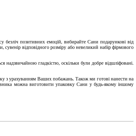
у безліч позитивних емоцій, вибирайте Сани подарункові від
ви, сувенір відповідного розміру або невеликий набір фірмового
я надзвичайною гладкістю, оскільки були добре відшліфовані.
овку з урахуванням Ваших побажань. Також ми готові нанести на
мовника можна виготовити упаковку Сани у будь-якому іншому