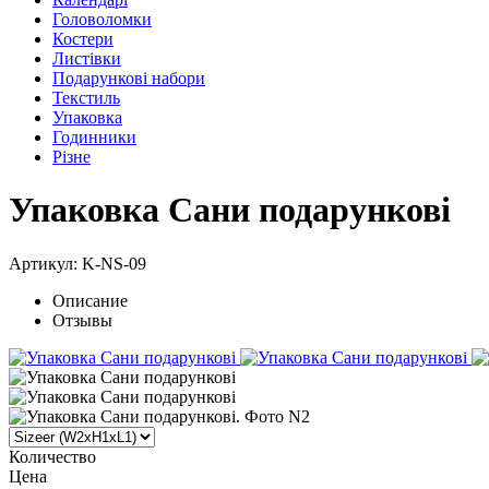
Головоломки
Костери
Листівки
Подарункові набори
Текстиль
Упаковка
Годинники
Різне
Упаковка Сани подарункові
Артикул: K-NS-09
Описание
Отзывы
Количество
Цена