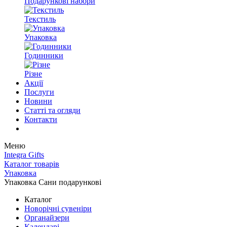
Подарункові набори
Текстиль
Упаковка
Годинники
Різне
Акції
Послуги
Новини
Статті та огляди
Контакти
Меню
Integra Gifts
Каталог товарів
Упаковка
Упаковка Сани подарункові
Каталог
Новорічні сувеніри
Органайзери
Календарі