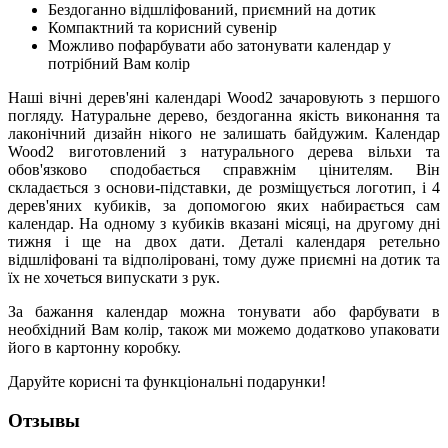
Бездоганно відшліфований, приємний на дотик
Компактний та корисний сувенір
Можливо пофарбувати або затонувати календар у
потрібний Вам колір
Наші вічні дерев'яні календарі Wood2 зачаровують з першого
погляду. Натуральне дерево, бездоганна якість виконання та
лаконічний дизайн нікого не залишать байдужим. Календар
Wood2 виготовлений з натурального дерева вільхи та
обов'язково сподобається справжнім цінителям. Він
складається з основи-підставки, де розміщується логотип, і 4
дерев'яних кубиків, за допомогою яких набирається сам
календар. На одному з кубиків вказані місяці, на другому дні
тижня і ще на двох дати. Деталі календаря ретельно
відшліфовані та відполіровані, тому дуже приємні на дотик та
їх не хочеться випускати з рук.
За бажання календар можна тонувати або фарбувати в
необхідний Вам колір, також ми можемо додатково упаковати
його в картонну коробку.
Даруйте корисні та функціональні подарунки!
Отзывы