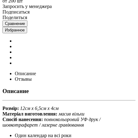
от 200 шт
Запросить у менеджера
Подписаться
Поделиться
Сравнение
Избранное
Описание
Отзывы
Описание
Розмір:
12
см х 6,5см х
4
см
Матеріал виготовлення:
масив вільхи
Спосіб нанесення:
повнокольоровий УФ друк /
шовкотрафарет / лазерне гравіювання
Один календар на всі роки