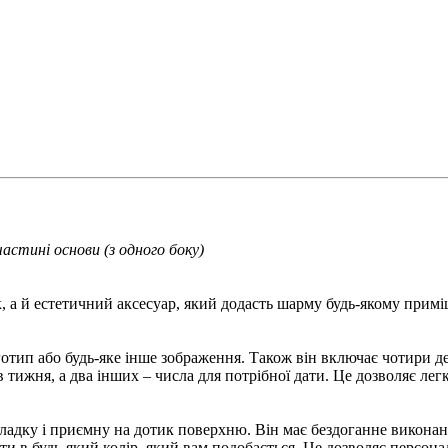
частині основи (з одного боку)
, а й естетичний аксесуар, який додасть шарму будь-якому прим
готип або будь-яке інше зображення. Також він включає чотири д
ів тижня, а два інших – числа для потрібної дати. Це дозволяє л
ладку і приємну на дотик поверхню. Він має бездоганне виконан
 в будь-який колір, який вам подобається. Це дозволяє персонал