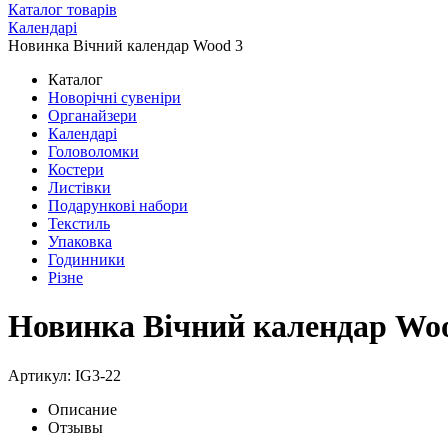
Каталог товарів
Календарі
Новинка Вічний календар Wood 3
Каталог
Новорічні сувеніри
Органайзери
Календарі
Головоломки
Костери
Листівки
Подарункові набори
Текстиль
Упаковка
Годинники
Різне
Новинка Вічний календар Wo
Артикул: IG3-22
Описание
Отзывы