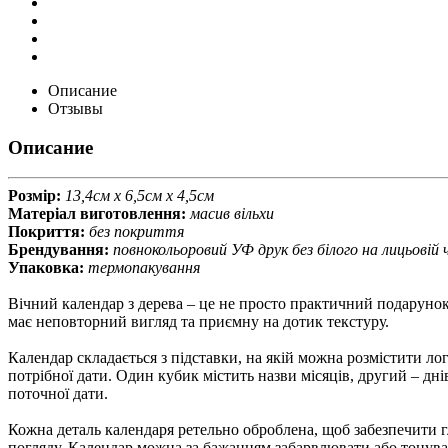
Описание
Отзывы
Описание
Розмір:
13,4см х 6,5см х 4,5см
Матеріал виготовлення:
масив вільхи
Покриття:
без покриття
Брендування:
повнокольоровий УФ друк без білого на лицьовій 
Упаковка:
термопакування
Вічний календар з дерева – це не просто практичний подарунок
має неповторний вигляд та приємну на дотик текстуру.
Календар складається з підставки, на якій можна розмістити ло
потрібної дати. Один кубик містить назви місяців, другий – дн
поточної дати.
Кожна деталь календаря ретельно оброблена, щоб забезпечити г
погляду. Календар можна за бажанням забарвлювати або тонувати