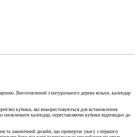
іщенню. Виготовлений з натурального дерева вільхи, календар
ерев'яні кубики, які використовуються для встановлення
егко оновлювати календар, переставляючи кубики відповідно до
ня та лаконічний дизайн, що привертає увагу з першого
ізувати його під ваші індивідуальні уподобання чи стиль