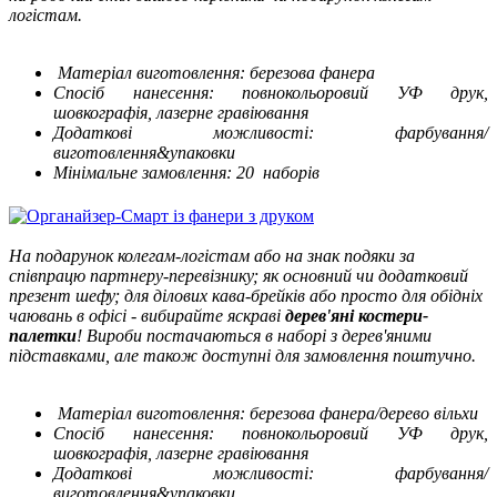
логістам.
Матеріал виготовлення: березова фанера
Спосіб нанесення: повнокольоровий УФ друк,
шовкографія, лазерне гравіювання
Додаткові можливості: фарбування/
виготовлення&упаковки
Мінімальне замовлення: 20 наборів
На подарунок колегам-логістам або на знак подяки за
співпрацю партнеру-перевізнику; як основний чи додатковий
презент шефу; для ділових кава-брейків або просто для обідніх
чаювань в офісі - вибирайте яскраві
дерев'яні
костери-
палетки
! Вироби постачаються в наборі з дерев'яними
підставками, але також доступні для замовлення поштучно.
Матеріал виготовлення: березова фанера/дерево вільхи
Спосіб нанесення: повнокольоровий УФ друк,
шовкографія, лазерне гравіювання
Додаткові можливості: фарбування/
виготовлення&упаковки