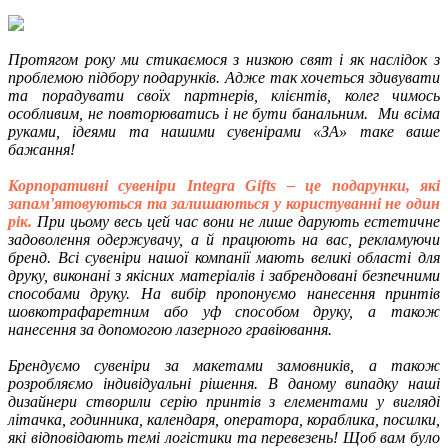
Протягом року ми стикаємося з низкою свят і як наслідок з
проблемою підбору подарунків. Адже так хочеться здивувати
та порадувати своїх партнерів, клієнтів, колег чимось
особливим, не повторюватись і не бути банальним. Ми всіма
руками, ідеями та нашими сувенірами «ЗА» таке ваше
бажання!
Корпоративні сувеніри Integra Gifts – це подарунки, які
запам'ятовуються та залишаються у користуванні не один
рік.
При цьому весь цей час вони не лише дарують естетичне
задоволення одержувачу, а й працюють на вас, рекламуючи
бренд.
Всі сувеніри нашої компанії мають великі області для
друку, виконані з якісних матеріалів і забрендовані безпечними
способами друку. На вибір пропонуємо нанесення принтів
шовкотрафаретним або уф способом друку, а також
нанесення за допомогою лазерного гравіювання.
Брендуємо сувеніри за макетами замовників, а також
розробляємо індивідуальні рішення. В даному випадку наші
дизайнери створили серію принтів з елементами у вигляді
літачка, годинника, календаря, оператора, кораблика, посилки,
які відповідають темі логістики та перевезень! Щоб вам було