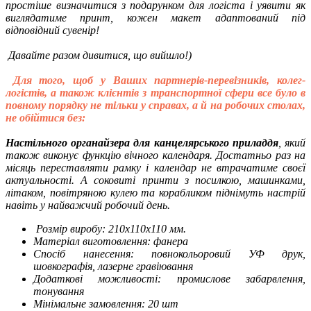
простіше визначитися з подарунком для логіста і уявити як
виглядатиме принт, кожен макет адаптований під
відповідний сувенір!
Давайте разом дивитися, що вийшло!)
Для того, щоб у Ваших партнерів-перевізників, колег-
логістів, а також клієнтів з транспортної сфери все було в
повному порядку не тільки у справах, а й на робочих столах,
не обійтися без:
Настільного органайзера для канцелярського приладдя
, який
також виконує функцію вічного календаря. Достатньо раз на
місяць переставляти рамку і календар не втрачатиме своєї
актуальності. А соковиті принти з посилкою, машинками,
літаком, повітряною кулею та корабликом піднімуть настрій
навіть у найважчий робочий день.
Розмір виробу: 210х110х110 мм.
Матеріал виготовлення: фанера
Спосіб нанесення: повнокольоровий УФ друк,
шовкографія, лазерне гравіювання
Додаткові можливості: промислове забарвлення,
тонування
Мінімальне замовлення: 20 шт