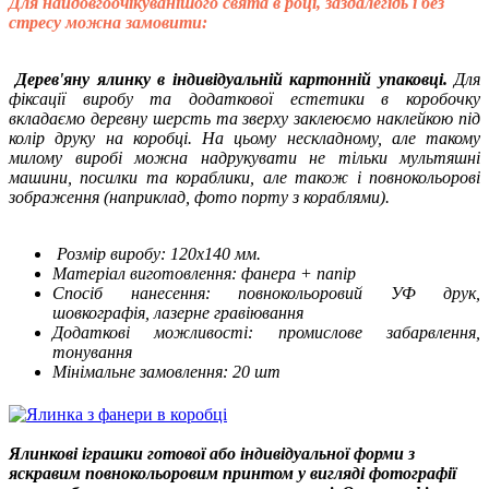
Для найдовгоочікуванішого свята в році, заздалегідь і без
стресу можна замовити:
Дерев'яну ялинку в індивідуальній картонній упаковці.
Для
фіксації виробу та додаткової естетики в коробочку
вкладаємо деревну шерсть та зверху заклеюємо наклейкою під
колір друку на коробці. На цьому нескладному, але такому
милому виробі можна надрукувати не тільки мультяшні
машини, посилки та кораблики, але також і повнокольорові
зображення (наприклад, фото порту з кораблями).
Розмір виробу: 120х140 мм.
Матеріал виготовлення: фанера + папір
Спосіб нанесення: повнокольоровий УФ друк,
шовкографія, лазерне гравіювання
Додаткові можливості: промислове забарвлення,
тонування
Мінімальне замовлення: 20 шт
Ялинкові іграшки готової або індивідуальної форми з
яскравим повнокольоровим принтом у вигляді фотографії