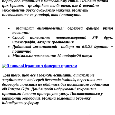
порту або картинки в мальованому стилі. Основна фішка
цих іграшок – це міцність та безпека, але й звичайно
можливість друку будь-якого макета. Можуть
поставлятися як у наборі, так і поштучно.
Матеріал виготовлення: березова фанера різної
товщини
Спосіб нанесення: повнокольоровий УФ друк,
шовкографія, лазерне гравіювання
Додаткові можливості: набори по 6/9/32 іграшки +
поштучно
Мінімальне замовлення: 20 наборів/20 штук
Для того, щоб все і завжди встигати, а також не
загубитися в часі серед десятків дзвінків, пересилок та
договорів,
логістам не обійтись без
настільного годинника
від Integra Gifts
.
Дані вироби надруковані яскравими
принтами і точно привернуть увагу. Поставляються у
картонній коробочці. Можна замовити будь-яку
індивідуальну форму.